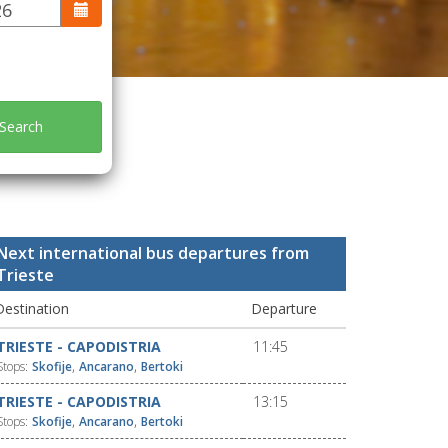
Search
Next international bus departures from
Trieste
Destination
Departure
TRIESTE - CAPODISTRIA
11:45
,
,
Stops:
Skofije
Ancarano
Bertoki
TRIESTE - CAPODISTRIA
13:15
,
,
Stops:
Skofije
Ancarano
Bertoki