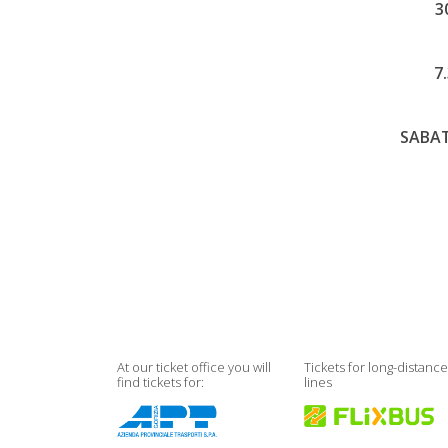
3
7
SABAT
At our ticket office you will
Tickets for long-distanc
find tickets for:
lines