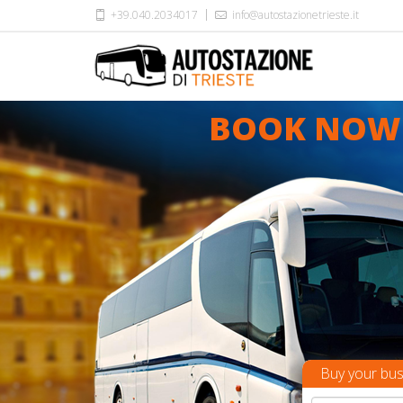
+39.040.2034017
info@autostazionetrieste.it
BOOK NOW
Buy your bus 