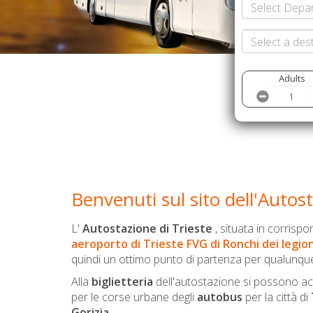
Select Depart
Select a des
Adults
Benvenuti sul sito dell'Autost
L'
Autostazione di Trieste
, situata in corrisp
aeroporto di Trieste FVG di Ronchi dei legion
quindi un ottimo punto di partenza per qualunque 
Alla
biglietteria
dell'autostazione si possono a
per le corse urbane degli
autobus
per la città di
Gorizia
.