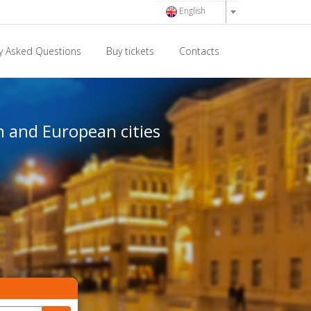
English
y Asked Questions
Buy tickets
Contacts
an and European cities