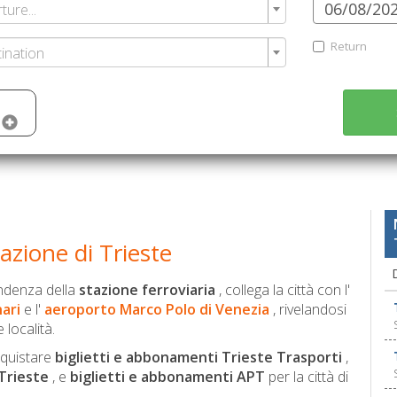
ure...
Return
tination
azione di Trieste
ondenza della
stazione ferroviaria
, collega la città con l'
ari
e l'
aeroporto Marco Polo di Venezia
, rivelandosi
località.
cquistare
biglietti e abbonamenti Trieste Trasporti
,
Trieste
, e
biglietti e abbonamenti APT
per la città di