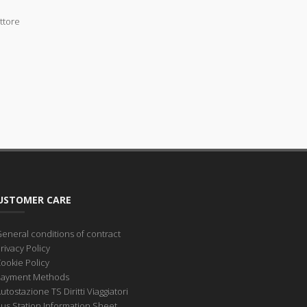
ettore
USTOMER CARE
eneral conditions of contract
rivacy Policy
ookie Policy
Payment Methods
utostazione TS Diritti Viaggiatori
us Station Information Sheet