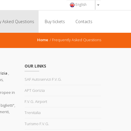
English
y Asked Questions
Buy tickets
Contacts
Home
Frequently Asked Questions
OUR LINKS
rizia
,
SAF Autoservizi F.V.G.
us,
APT Gorizia
uropee in
F.V.G. Airport
iglietti",
menti,
Trenitalia
Turismo F.V.G.