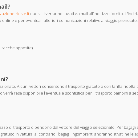
mail?
azionetrieste.it
questi ti verranno inviati via mail all’indirizzo fornito. L'indir
o online e per eventuali ulteriori comunicazioni relative al viaggio prenotato.
in sacche apposite).
ini?
ezionato. Alcuni vettori consentono il trasporto gratuito o con tariffa ridotta 
etto verrà resa disponibile l’eventuale scontistica per il trasporto bambini a s
prezzo di trasporto dipendono dal vettore del viaggio selezionato. Per bagagl
gratuito in vettura, al contrario i bagagli ingombranti andranno stivati nelle 