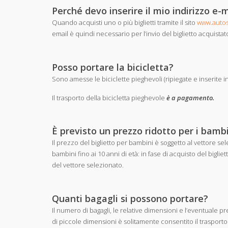
Perché devo inserire il mio indirizzo e-
Quando acquisti uno o più biglietti tramite il sito
www.autost
email è quindi necessario per l’invio del biglietto acquistat
Posso portare la bicicletta?
Sono amesse le biciclette pieghevoli (ripiegate e inserite 
Il trasporto della bicicletta pieghevole
è a pagamento.
È previsto un prezzo ridotto per i bamb
Il prezzo del biglietto per bambini è soggetto al vettore sel
bambini fino ai 10 anni di età: in fase di acquisto del bigli
del vettore selezionato.
Quanti bagagli si possono portare?
Il numero di bagagli, le relative dimensioni e l’eventuale 
di piccole dimensioni è solitamente consentito il trasporto 