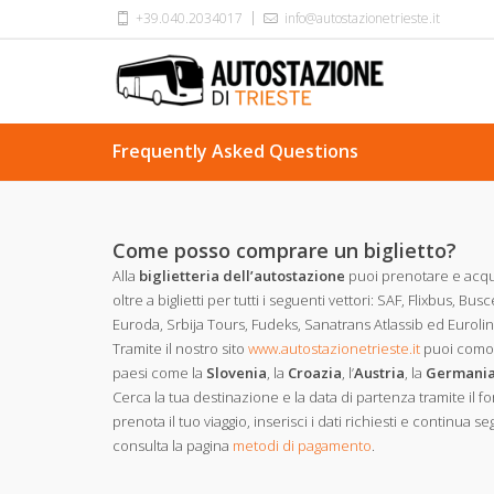
+39.040.2034017
info@autostazionetrieste.it
Frequently Asked Questions
Come posso comprare un biglietto?
Alla
biglietteria dell’autostazione
puoi prenotare e acq
oltre a biglietti per tutti i seguenti vettori: SAF, Flixbus, Bu
Euroda, Srbija Tours, Fudeks, Sanatrans Atlassib ed Eurolin
Tramite il nostro sito
www.autostazionetrieste.it
puoi com
paesi come la
Slovenia
, la
Croazia
, l’
Austria
, la
Germani
Cerca la tua destinazione e la data di partenza tramite il f
prenota il tuo viaggio, inserisci i dati richiesti e continu
consulta la pagina
metodi di pagamento
.