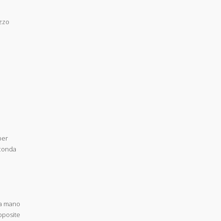
izzo
per
econda
i a mano
apposite