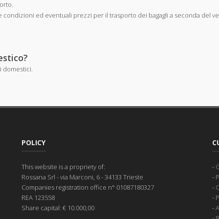
orto.
 le condizioni ed eventuali prezzi per il trasporto dei bagagli a seconda del v
estico?
i domestici.
POLICY
C
This website is a propriety of:
-
G
Rossana Srl
- via Marconi, 6 - 34133 Trieste
-
P
Companies registration office
n° 01087180327
-
C
REA
123558
-
Share capital:
€ 10.000,00
-
A
-
B