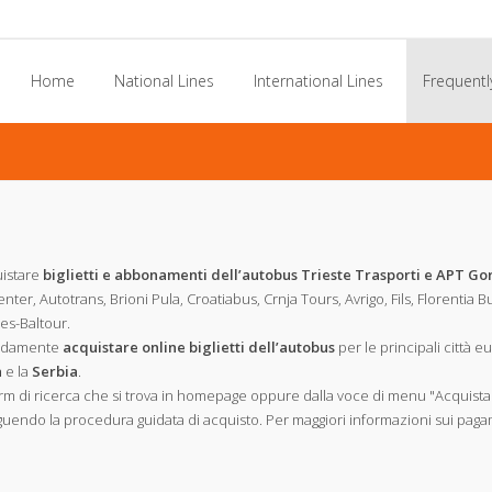
Home
National Lines
International Lines
Frequentl
uistare
biglietti e abbonamenti dell’autobus Trieste Trasporti e APT Go
scenter, Autotrans, Brioni Pula, Croatiabus, Crnja Tours, Avrigo, Fils, Florentia B
es-Baltour.
odamente
acquistare online biglietti dell’autobus
per le principali città e
a
e la
Serbia
.
orm di ricerca che si trova in homepage oppure dalla voce di menu "Acquista b
a seguendo la procedura guidata di acquisto. Per maggiori informazioni sui paga