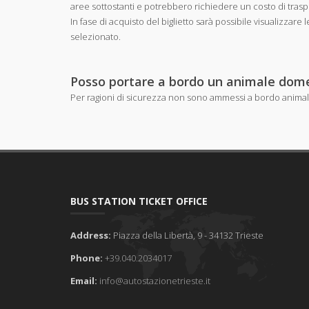
aree sottostanti e potrebbero richiedere un costo di trasp
In fase di acquisto del biglietto sarà possibile visualizzare
selezionato.
Posso portare a bordo un animale dom
Per ragioni di sicurezza non sono ammessi a bordo animal
BUS STATION TICKET OFFICE
Address:
Piazza della Libertà, 9 - 34132 Trieste
Phone:
+39.040.2034017
Email:
info@autostazionetrieste.it