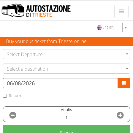
English
Buy your bus ticket from Trieste online
Select Departure...
Select a destination
Return
Adults
Search