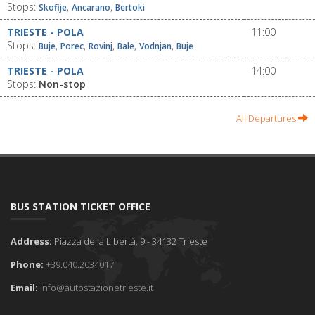
Stops:
,
,
Skofije
Ancarano
Bertoki
TRIESTE - POLA
11:00
Stops:
,
,
,
,
,
Buje
Porec
Rovinj
Bale
Vodnjan
Buje
TRIESTE - POLA
14:00
Stops:
Non-stop
All Departures
BUS STATION TICKET OFFICE
Address:
Piazza della Libertà, 9 - 34132 Trieste
Phone:
+39.040.2034017
Email:
info@autostazionetrieste.it