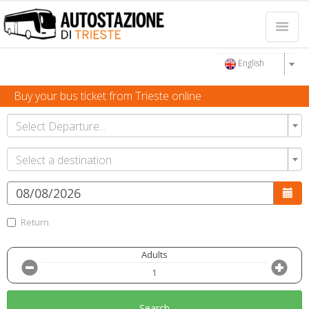
English
Buy your bus ticket from Trieste online
Select Departure...
Select a destination
Return
Adults
Search